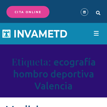
CITA ONLINE
Etiqueta:
ecografía
hombro deportiva
Valencia