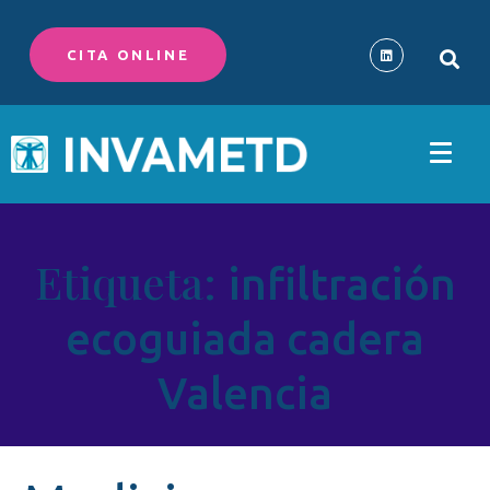
CITA ONLINE
Etiqueta:
infiltración
ecoguiada cadera
Valencia