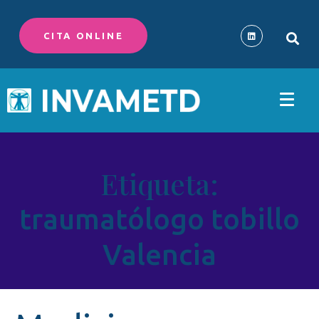
CITA ONLINE
Etiqueta:
traumatólogo tobillo
Valencia